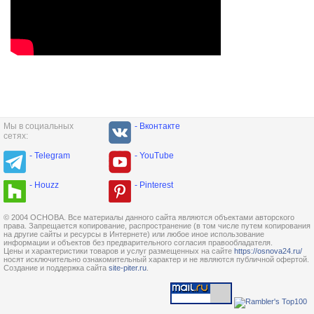
Мы в социальных
- Вконтакте
сетях:
- Telegram
- YouTube
- Houzz
- Pinterest
© 2004 ОСНОВА. Все материалы данного сайта являются объектами авторского
права. Запрещается копирование, распространение (в том числе путем копирования
на другие сайты и ресурсы в Интернете) или любое иное использование
информации и объектов без предварительного согласия правообладателя.
Цены и характеристики товаров и услуг размещенных на сайте
https://osnova24.ru/
носят исключительно ознакомительный характер и не являются публичной офертой.
Создание и поддержка сайта
site-piter.ru
.