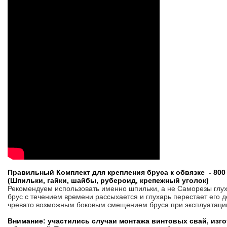
Правильный Комплект для крепления бруса к обвязке - 800
(Шпильки, гайки, шайбы, рубероид, крепежный уголок)
Рекомендуем использовать именно шпильки, а не Саморезы глуха
брус с течением времени рассыхается и глухарь перестает его д
чревато возможным боковым смещением бруса при эксплуатаци
Внимание: участились случаи монтажа винтовых свай, изг