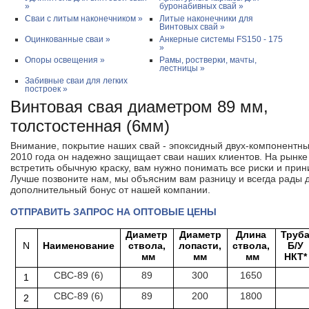
»
буронабивных свай »
Сваи с литым наконечником »
Литые наконечники для
Винтовых свай »
Оцинкованные сваи »
Анкерные системы FS150 - 175
»
Опоры освещения »
Рамы, ростверки, мачты,
лестницы »
Забивные сваи для легких
построек »
Винтовая свая диаметром 89 мм,
толстостенная (6мм)
Внимание, покрытие наших свай - эпоксидный двух-компонентны
2010 года он надежно защищает сваи наших клиентов. На рынке
встретить обычную краску, вам нужно понимать все риски и прин
Лучше позвоните нам, мы объясним вам разницу и всегда рады 
дополнительный бонус от нашей компании.
ОТПРАВИТЬ ЗАПРОС НА ОПТОВЫЕ ЦЕНЫ
Диаметр
Диаметр
Длина
Труб
N
Наименование
ствола,
лопасти,
ствола,
Б/У
мм
мм
мм
НКТ*
СВС-89 (6)
89
300
1650
1
СВС-89 (6)
89
200
1800
2