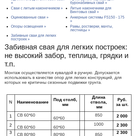
»
буронабивных свай »
Сваи с литым наконечником »
Литые наконечники для
Винтовых свай »
Оцинкованные сваи »
Анкерные системы FS150 - 175
»
Опоры освещения »
Рамы, ростверки, мачты,
лестницы »
Забивные сваи для легких
построек »
Забивная свая для легких построек:
не высокий забор, теплица, грядки и
т.п.
Монтаж осуществляется кувалдой в ручную. Допускается
использовать в качестве опор для легких конструкций, для
которых не критичны сезонные подвижки грунта.
Длина
Под столб,
Pуб.
N
Наименование
ствола,
мм
за шт.
мм
СВ 60*60
850
1
2 000
60*60
1000
2
2 300
СВ 60*60
60*60
3
2 300
СВ 80*80
80*80
850