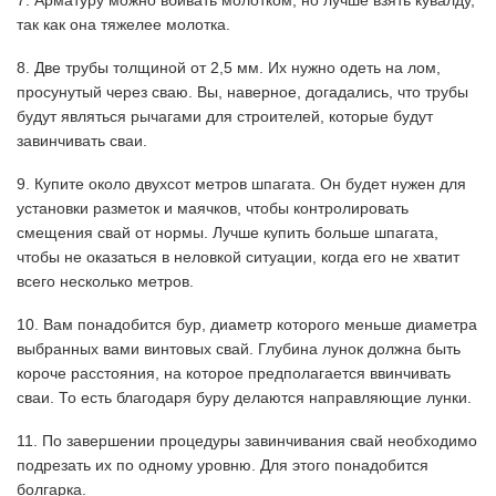
7. Арматуру можно вбивать молотком, но лучше взять кувалду,
так как она тяжелее молотка.
8. Две трубы толщиной от 2,5 мм. Их нужно одеть на лом,
просунутый через сваю. Вы, наверное, догадались, что трубы
будут являться рычагами для строителей, которые будут
завинчивать сваи.
9. Купите около двухсот метров шпагата. Он будет нужен для
установки разметок и маячков, чтобы контролировать
смещения свай от нормы. Лучше купить больше шпагата,
чтобы не оказаться в неловкой ситуации, когда его не хватит
всего несколько метров.
10. Вам понадобится бур, диаметр которого меньше диаметра
выбранных вами винтовых свай. Глубина лунок должна быть
короче расстояния, на которое предполагается ввинчивать
сваи. То есть благодаря буру делаются направляющие лунки.
11. По завершении процедуры завинчивания свай необходимо
подрезать их по одному уровню. Для этого понадобится
болгарка.